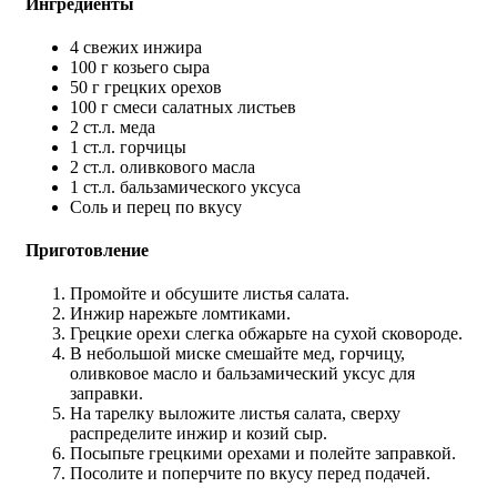
Ингредиенты
4 свежих инжира
100 г козьего сыра
50 г грецких орехов
100 г смеси салатных листьев
2 ст.л. меда
1 ст.л. горчицы
2 ст.л. оливкового масла
1 ст.л. бальзамического уксуса
Соль и перец по вкусу
Приготовление
Промойте и обсушите листья салата.
Инжир нарежьте ломтиками.
Грецкие орехи слегка обжарьте на сухой сковороде.
В небольшой миске смешайте мед, горчицу,
оливковое масло и бальзамический уксус для
заправки.
На тарелку выложите листья салата, сверху
распределите инжир и козий сыр.
Посыпьте грецкими орехами и полейте заправкой.
Посолите и поперчите по вкусу перед подачей.