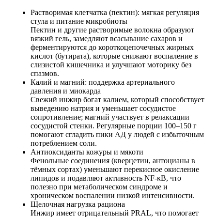
Растворимая клетчатка (пектин): мягкая регуляция
стула и питание микробиоты
Пектин и другие растворимые волокна образуют
вязкий гель, замедляют всасывание сахаров и
ферментируются до короткоцепочечных жирных
кислот (бутирата), которые снижают воспаление в
слизистой кишечника и улучшают моторику без
спазмов.
Калий и магний: поддержка артериального
давления и миокарда
Свежий инжир богат калием, который способствует
выведению натрия и уменьшает сосудистое
сопротивление; магний участвует в релаксации
сосудистой стенки. Регулярные порции 100–150 г
помогают сгладить пики АД у людей с избыточным
потреблением соли.
Антиоксиданты кожуры и мякоти
Фенольные соединения (кверцетин, антоцианы в
тёмных сортах) уменьшают перекисное окисление
липидов и подавляют активность NF-κB, что
полезно при метаболическом синдроме и
хроническом воспалении низкой интенсивности.
Щелочная нагрузка рациона
Инжир имеет отрицательный PRAL, что помогает