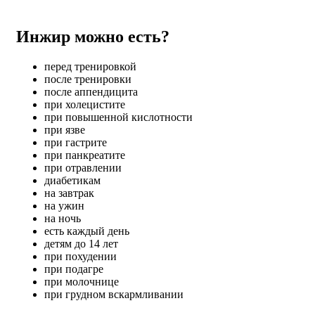
Инжир можно есть?
перед тренировкой
после тренировки
после аппендицита
при холецистите
при повышенной кислотности
при язве
при гастрите
при панкреатите
при отравлении
диабетикам
на завтрак
на ужин
на ночь
есть каждый день
детям до 14 лет
при похудении
при подагре
при молочнице
при грудном вскармливании