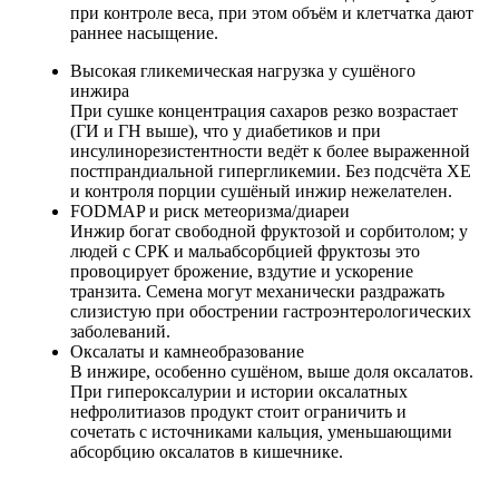
при контроле веса, при этом объём и клетчатка дают
раннее насыщение.
Высокая гликемическая нагрузка у сушёного
инжира
При сушке концентрация сахаров резко возрастает
(ГИ и ГН выше), что у диабетиков и при
инсулинорезистентности ведёт к более выраженной
постпрандиальной гипергликемии. Без подсчёта ХЕ
и контроля порции сушёный инжир нежелателен.
FODMAP и риск метеоризма/диареи
Инжир богат свободной фруктозой и сорбитолом; у
людей с СРК и мальабсорбцией фруктозы это
провоцирует брожение, вздутие и ускорение
транзита. Семена могут механически раздражать
слизистую при обострении гастроэнтерологических
заболеваний.
Оксалаты и камнеобразование
В инжире, особенно сушёном, выше доля оксалатов.
При гипероксалурии и истории оксалатных
нефролитиазов продукт стоит ограничить и
сочетать с источниками кальция, уменьшающими
абсорбцию оксалатов в кишечнике.