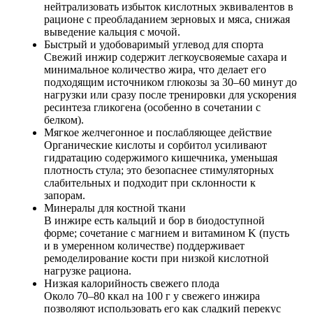
нейтрализовать избыток кислотных эквивалентов в
рационе с преобладанием зерновых и мяса, снижая
выведение кальция с мочой.
Быстрый и удобоваримый углевод для спорта
Свежий инжир содержит легкоусвояемые сахара и
минимальное количество жира, что делает его
подходящим источником глюкозы за 30–60 минут до
нагрузки или сразу после тренировки для ускорения
ресинтеза гликогена (особенно в сочетании с
белком).
Мягкое желчегонное и послабляющее действие
Органические кислоты и сорбитол усиливают
гидратацию содержимого кишечника, уменьшая
плотность стула; это безопаснее стимуляторных
слабительных и подходит при склонности к
запорам.
Минералы для костной ткани
В инжире есть кальций и бор в биодоступной
форме; сочетание с магнием и витамином K (пусть
и в умеренном количестве) поддерживает
ремоделирование кости при низкой кислотной
нагрузке рациона.
Низкая калорийность свежего плода
Около 70–80 ккал на 100 г у свежего инжира
позволяют использовать его как сладкий перекус