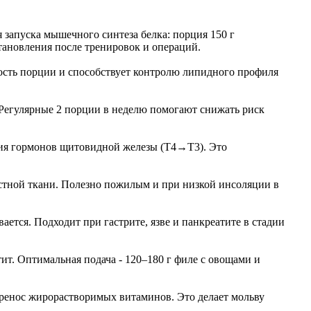
 запуска мышечного синтеза белка: порция 150 г
становления после тренировок и операций.
ость порции и способствует контролю липидного профиля
 Регулярные 2 порции в неделю помогают снижать риск
ения гормонов щитовидной железы (T4→T3). Это
остной ткани. Полезно пожилым и при низкой инсоляции в
ается. Подходит при гастрите, язве и панкреатите в стадии
т. Оптимальная подача - 120–180 г филе с овощами и
еренос жирорастворимых витаминов. Это делает мольву