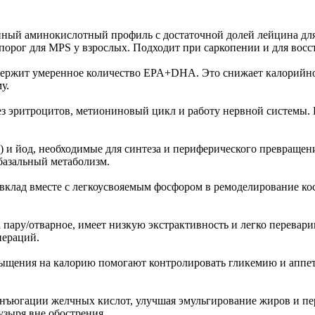
ценный аминокислотный профиль с достаточной долей лейцина для
й порог для MPS у взрослых. Подходит при саркопении и для вос
содержит умеренное количество EPA+DHA. Это снижает калорийн
у.
ез эритроцитов, метиониновый цикл и работу нервной системы.
з) и йод, необходимые для синтеза и периферического превращ
базальный метаболизм.
 вклад вместе с легкоусвояемым фосфором в ремоделирование к
пару/отварное, имеет низкую экстрактивность и легко переварив
пераций.
сыщения на калорию помогают контролировать гликемию и аппети
конъюгации желчных кислот, улучшая эмульгирование жиров и п
зыря вне обострения.