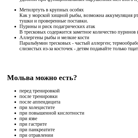
Метилртуть в крупных особях
Как у морской хищной рыбы, возможна аккумуляция рту
тушки и проверенные поставки.
Пурины и риск подагрических атак
В тресковых содержится заметное количество пуринов 
Аллергены рыбы и мелкие кости
Паральбумин тресковых - частый аллерген; термообра
слизистых из‑за косточек - детям подавайте только тщ
Мольва можно есть?
перед тренировкой
после тренировки
после аппендицита
при холецистите
при повышенной кислотности
при язве
при гастрите
при панкреатите
при отравлении