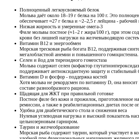
Полноценный легкоусвояемый белок
Мольва даёт около 18–19 г белка на 100 г. Это полно
обеспечивает ≈27 г белка и ~2–2,5 г лейцина - рабочи
Низкая жирность и умеренные омега‑3
Филе мольвы постное (≈1–2 г жира/100 г), при этом 
крови без лишней нагрузки на желчевыводящую систем
Витамин B12 и энергoобмен
Морская тресковая рыба богата B12, поддерживая синт
мегалобластной анемии и повышенного гомоцистеина.
Селен и йод для тиреоидного гомеостаза
Мольва содержит селен (кофактор глутатионпероксида
поддерживает антиоксидантную защиту и стабильный 
Витамин D и фосфор - поддержка костей
Хотя мольва не рекордсмен по витамину D, она вносит
составе разнообразного рациона.
Щадящая для ЖКТ при правильной готовке
Постное филе без кожи и прожилок, приготовленное на 
ремиссии, а также в реабилитационных диетах после о
Удобна для диабетического стола и снижения веса
Нулевая углеводная нагрузка и высокий показатель на
цельнозерновым гарниром.
Таурин и желчеобразование
Морская рыба содержит таурин, который участвует в 
удобной при функциональных нарушениях желчного пу