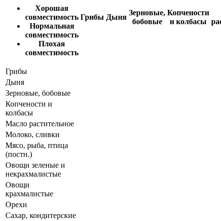
Хорошая
Зерновые,
Копчености
совместимость
Грибы
Дыня
бобовые
и колбасы
ра
Нормальная
совместимость
Плохая
совместимость
Грибы
Дыня
Зерновые, бобовые
Копчености и
колбасы
Масло растительное
Молоко, сливки
Мясо, рыба, птица
(постн.)
Овощи зеленые и
некрахмалистые
Овощи
крахмалистые
Орехи
Сахар, кондитерские