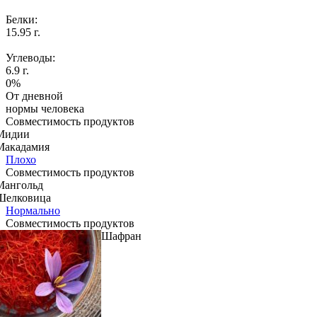
Белки:
15.95 г.
Углеводы:
6.9 г.
0%
От дневной
нормы человека
Совместимость продуктов
Мидии
Макадамия
Плохо
Совместимость продуктов
Мангольд
Шелковица
Нормально
Совместимость продуктов
Шафран