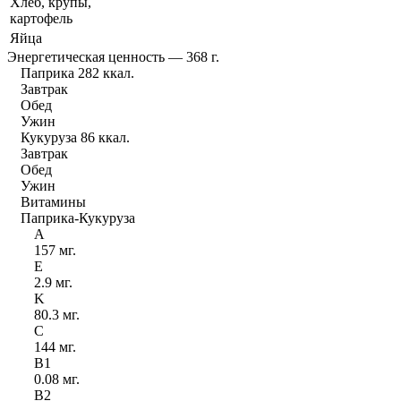
Хлеб, крупы,
картофель
Яйца
Энергетическая ценность — 368 г.
Паприка 282 ккал.
Завтрак
Обед
Ужин
Кукуруза 86 ккал.
Завтрак
Обед
Ужин
Витамины
Паприка-Кукуруза
A
157 мг.
E
2.9 мг.
K
80.3 мг.
C
144 мг.
B
1
0.08 мг.
B
2