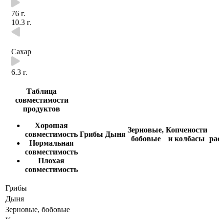
76 г.
10.3 г.
Сахар
6.3 г.
Таблица
совместимости
продуктов
Хорошая
Зерновые,
Копчености
совместимость
Грибы
Дыня
бобовые
и колбасы
ра
Нормальная
совместимость
Плохая
совместимость
Грибы
Дыня
Зерновые, бобовые