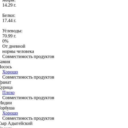
14.29 г.
Белки:
17.44 г.
Углеводы:
70.99 г.
0%
От дневной
нормы человека
Совместимость продуктов
Бамия
Лосось
Хорошо
Совместимость продуктов
Гранат
Курица
Плохо
Совместимость продуктов
Мидии
Горбуша
Хорошо
Совместимость продуктов
Сыр Адыгейский