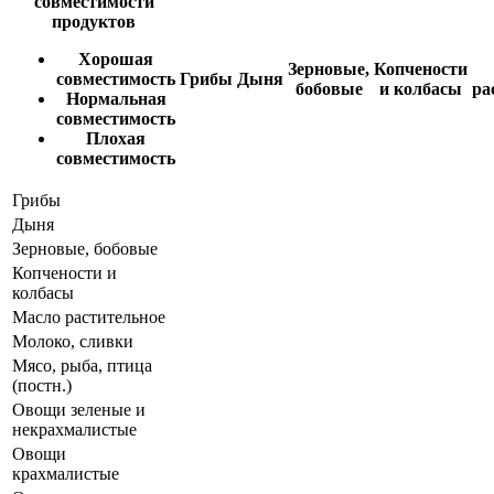
совместимости
продуктов
Хорошая
Зерновые,
Копчености
совместимость
Грибы
Дыня
бобовые
и колбасы
ра
Нормальная
совместимость
Плохая
совместимость
Грибы
Дыня
Зерновые, бобовые
Копчености и
колбасы
Масло растительное
Молоко, сливки
Мясо, рыба, птица
(постн.)
Овощи зеленые и
некрахмалистые
Овощи
крахмалистые